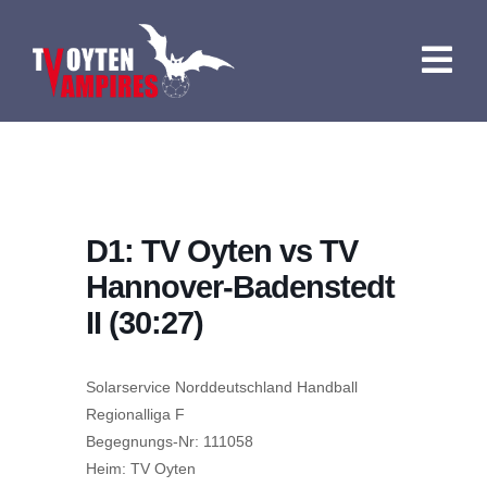
Zum
Inhalt
springen
Togg
Navig
HOME
NEWS
D1: TV Oyten vs TV
TERMINE
Hannover-Badenstedt
TEAMS
II (30:27)
ÜBER UNS
Solarservice Norddeutschland Handball
Regionalliga F
INFOS
Begegnungs-Nr: 111058
Heim: TV Oyten
KONTAKT